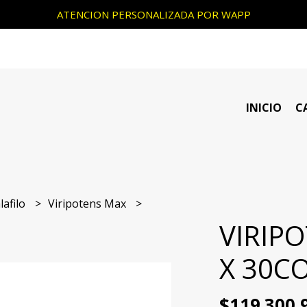
ATENCION PERSONALIZADA POR WAPP
INICIO
C
lafilo
Viripotens Max
VIRIP
X 30C
$119.300,