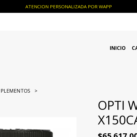
ATENCION PERSONALIZADA POR WAPP
INICIO
C
UPLEMENTOS
OPTI 
X150C
$65.617,0