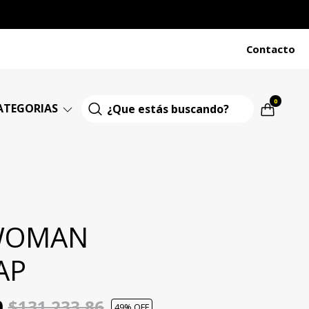
Contacto
0
ATEGORIAS
WOMAN
AP
0
$131.233,86
49
% OFF