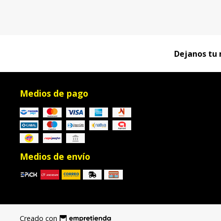
Dejanos tu 
Medios de pago
Medios de envío
Creado con