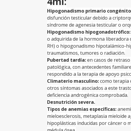
4ml:
Hipogonadismo primario congénito 
disfunción testicular debido a criptorqu
síndrome de agenesia testicular o orq
Hipogonadismo hipogonadotrófico:
o adquirida de la hormona liberadora 
RH) o hipogonadismo hipotalámico-hipo
traumatismos, tumores o radiación.
Pubertad tardía:
en casos de retraso
patológica, con antecedentes familiar
respondido a la terapia de apoyo psico
Climaterio masculino:
como terapia 
otros síntomas asociados a este trast
deficiencia androgénica comprobada.
Desnutrición severa.
Tipos de anemias específicas:
anemia
mieloesclerosis, metaplasia mieloide
hipoplásticas inducidas por cáncer o
médula ósea.