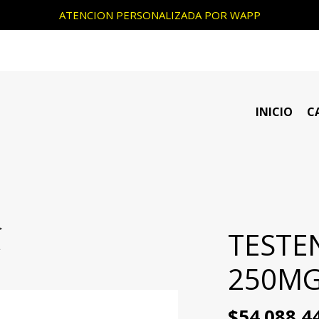
ATENCION PERSONALIZADA POR WAPP
INICIO
C
TESTE
L
250MG
$54.088,4