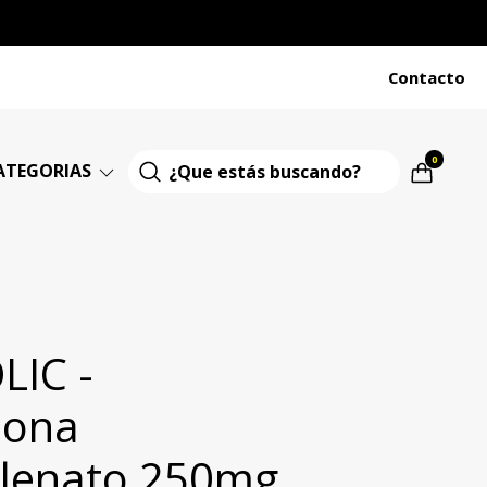
Contacto
0
ATEGORIAS
LIC -
nona
lenato 250mg