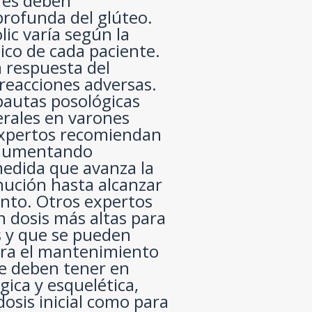
res deben
profunda del glúteo.
lic varía según la
tico de cada paciente.
a respuesta del
 reacciones adversas.
 pautas posológicas
erales en varones
expertos recomiendan
, aumentando
medida que avanza la
nución hasta alcanzar
ento. Otros expertos
n dosis más altas para
s y que se pueden
para el mantenimiento
Se deben tener en
gica y esquelética,
osis inicial como para