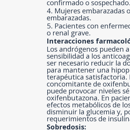
confirmado o sospechado
4. Mujeres embarazadas 
embarazadas.
5. Pacientes con enfermed
o renal grave.
Interacciones farmacoló
Los andrógenos pueden a
sensibilidad a los anticoa
ser necesario reducir la d
para mantener una hipo
terapéutica satisfactoria.
concomitante de oxifenb
puede provocar niveles sé
oxifenbutazona. En pacien
efectos metabólicos de l
disminuir la glucemia y, p
requerimientos de insulin
Sobredosis: