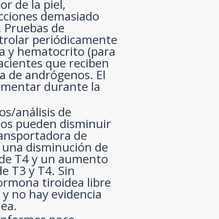
r de la piel,
ecciones demasiado
. Pruebas de
trolar periódicamente
a y hematocrito (para
pacientes que reciben
a de andrógenos. El
umentar durante la
os/análisis de
nos pueden disminuir
transportadora de
en una disminución de
es de T4 y un aumento
de T3 y T4. Sin
ormona tiroidea libre
 y no hay evidencia
dea.