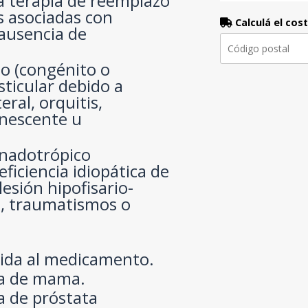
ra terapia de reemplazo
s asociadas con
Calculá el cos
 ausencia de
o (congénito o
sticular debido a
eral, orquitis,
anescente u
nadotrópico
eficiencia idiopática de
esión hipofisario-
, traumatismos o
cida al medicamento.
a de mama.
 de próstata