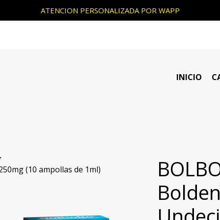
ATENCION PERSONALIZADA POR WAPP
INICIO
C
BOLBO
250mg (10 ampollas de 1ml)
Bolde
Undeci