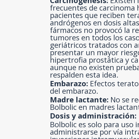
Carcinogénesis:
Existen 
frecuentes de carcinoma 
pacientes que reciben ter
andrógenos en dosis altas.
fármacos no provocó la re
tumores en todos los caso
geriátricos tratados con
presentar un mayor riesgo
hipertrofia prostática y c
aunque no existen prueb
respalden esta idea.
Embarazo:
Efectos terato
del embarazo.
Madre lactante:
No se re
Bolbolic en madres lactan
Dosis y administración:
Bolbolic es solo para uso
administrarse por vía int