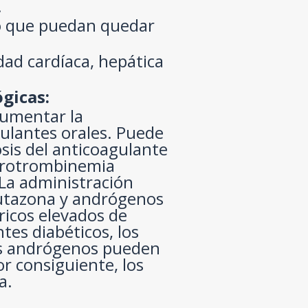
.
o que puedan quedar
ad cardíaca, hepática
gicas:
umentar la
gulantes orales. Puede
osis del anticoagulante
protrombinemia
 La administración
utazona y andrógenos
ricos elevados de
tes diabéticos, los
os andrógenos pueden
or consiguiente, los
a.