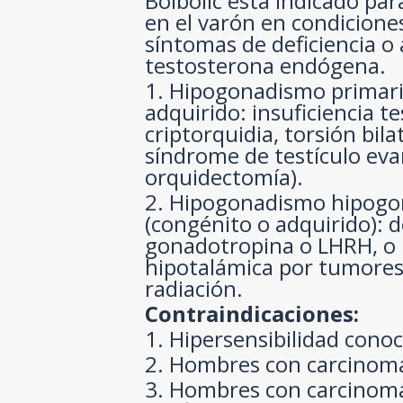
Bolbolic está indicado pa
en el varón en condicione
síntomas de deficiencia o
testosterona endógena.
1. Hipogonadismo primari
adquirido: insuficiencia te
criptorquidia, torsión bilat
síndrome de testículo ev
orquidectomía).
2. Hipogonadismo hipogo
(congénito o adquirido): d
gonadotropina o LHRH, o l
hipotalámica por tumores
radiación.
Contraindicaciones:
1. Hipersensibilidad cono
2. Hombres con carcinom
3. Hombres con carcinoma