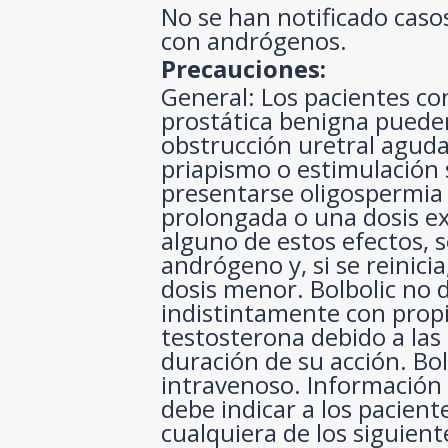
No se han notificado caso
con andrógenos.
Precauciones:
General: Los pacientes co
prostática benigna pueden
obstrucción uretral agud
priapismo o estimulación 
presentarse oligospermia 
prolongada o una dosis ex
alguno de estos efectos, 
andrógeno y, si se reinicia
dosis menor. Bolbolic no d
indistintamente con prop
testosterona debido a las 
duración de su acción. Bol
intravenoso. Información 
debe indicar a los pacien
cualquiera de los siguien