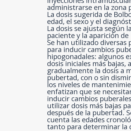
inyecciones intramuscula
administrarse en la zona 
La dosis sugerida de Bolbo
edad, el sexo y el diagnós
La dosis se ajusta según l
paciente y la aparición de
Se han utilizado diversas
para inducir cambios pub
hipogonadales: algunos 
dosis iniciales más bajas
gradualmente la dosis a 
pubertad, con o sin dismi
los niveles de mantenimi
enfatizan que se necesita
inducir cambios puberale
utilizar dosis más bajas 
después de la pubertad. 
cuenta las edades cronoló
tanto para determinar la d