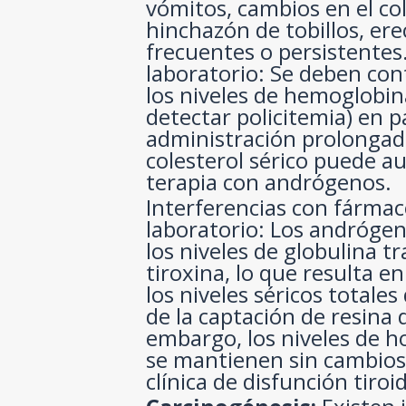
vómitos, cambios en el colo
hinchazón de tobillos, er
frecuentes o persistentes
laboratorio: Se deben con
los niveles de hemoglobin
detectar policitemia) en 
administración prolongad
colesterol sérico puede a
terapia con andrógenos.
Interferencias con fármac
laboratorio: Los andróge
los niveles de globulina 
tiroxina, lo que resulta 
los niveles séricos total
de la captación de resina 
embargo, los niveles de h
se mantienen sin cambios
clínica de disfunción tiroi