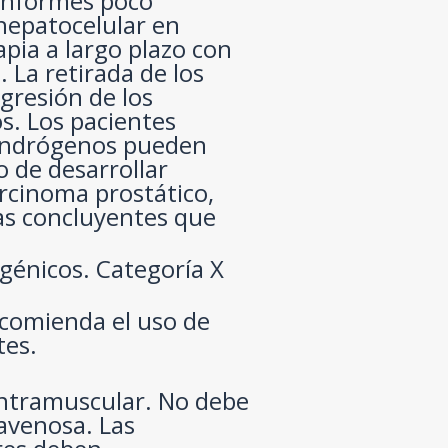
informes poco
hepatocelular en
apia a largo plazo con
 La retirada de los
gresión de los
s. Los pacientes
 andrógenos pueden
 de desarrollar
arcinoma prostático,
as concluyentes que
génicos. Categoría X
comienda el uso de
tes.
 intramuscular. No debe
ravenosa. Las